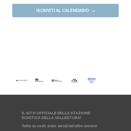
I
V
E
ISCRIVITI AL CALENDARIO
O
E
N
N
E
T
I
IL SITO UFFICIALE DELLA STAZIONE
SCIISTICA DELLA VALLESTURA!
Tutto su costi, orari, servizi ed altro ancora