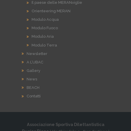
Il paese delle MERANviglie
Orienteering MERAN
Modulo Acqua
Modulo Fuoco
Modulo Aria
Modulo Terra
Newsletter
A L’UBAC
Gallery
News
BEACH
Contatti
Associazione Sportiva Dilettantistica