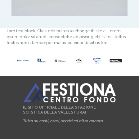
I am text block. Click edit button to change this text. Lorem
ipsum dolor sit amet, consectetur adipiscing elit. Ut elit tellus,
luctus nec ullamcorper mattis, pulvinar dapibus leo.
IL SITO UFFICIALE DELLA STAZIONE
SCIISTICA DELLA VALLESTURA!
Tutto su costi, orari, servizi ed altro ancora