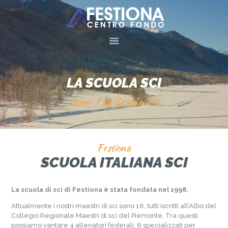
HOME
CENTRO FONDO
LA SCUOLA SCI
SCUOLA SCI
Home
La Scuola Sci
MERAN
NEWSLETTER
A L’UBAC
Festiona
GALLERY
SCUOLA ITALIANA SCI
NEWS
La scuola di sci di Festiona è stata fondata nel 1998.
BEACH
Attualmente i nostri maestri di sci sono 16, tutti iscritti all’Albo del
CONTATTI
Collegio Regionale Maestri di sci del Piemonte. Tra questi
possiamo vantare 4 allenatori federali, 6 specializzati per