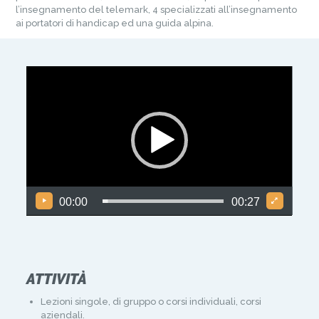
l’insegnamento del telemark, 4 specializzati all’insegnamento
ai portatori di handicap ed una guida alpina.
Video
Player
00:00
00:27
ATTIVITÀ
Lezioni singole, di gruppo o corsi individuali, corsi
aziendali.