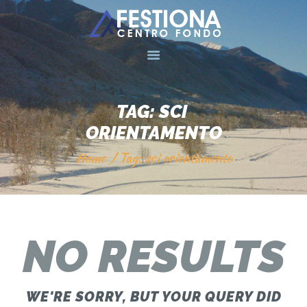
HOME
CENTRO FONDO
TAG: SCI 
SCUOLA SCI
ORIENTAMENTO
MERAN
Home
Tag: sci orientamento
NEWSLETTER
A L’UBAC
GALLERY
NEWS
NO RESULTS
BEACH
CONTATTI
WE'RE SORRY, BUT YOUR QUERY DID