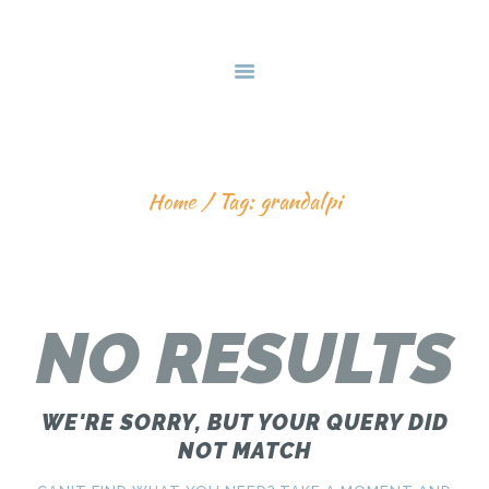
HOME
CENTRO FONDO
SCUOLA SCI
MERAN
TAG: GRANDALPI
NEWSLETTER
A L’UBAC
Home
Tag: grandalpi
GALLERY
NEWS
BEACH
NO RESULTS
CONTATTI
WE'RE SORRY, BUT YOUR QUERY DID
NOT MATCH