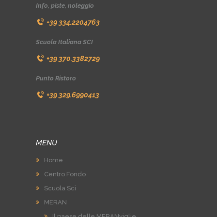
Info, piste, noleggio
+39 334.2204763
Scuola Italiana SCI
+39 370.3382729
Punto Ristoro
+39 329.6990413
MENU
Home
Centro Fondo
Scuola Sci
MERAN
Il paese delle MERANviglie