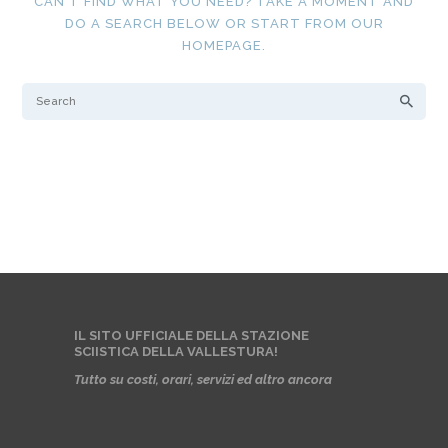
CAN'T FIND WHAT YOU NEED? TAKE A MOMENT AND
DO A SEARCH BELOW OR START FROM
OUR
HOMEPAGE
.
IL SITO UFFICIALE DELLA STAZIONE
SCIISTICA DELLA VALLESTURA!
Tutto su costi, orari, servizi ed altro ancora