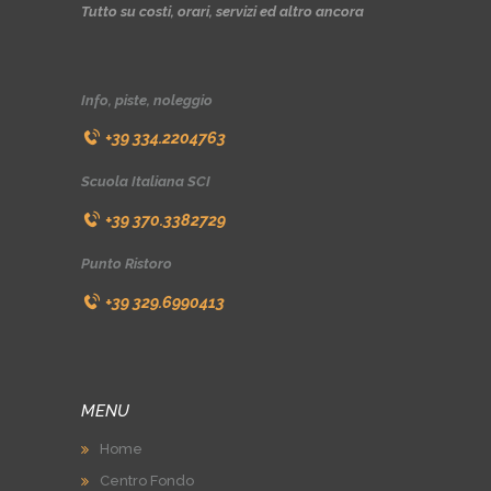
Tutto su costi, orari, servizi ed altro ancora
Info, piste, noleggio
+39 334.2204763
Scuola Italiana SCI
+39 370.3382729
Punto Ristoro
+39 329.6990413
MENU
Home
Centro Fondo