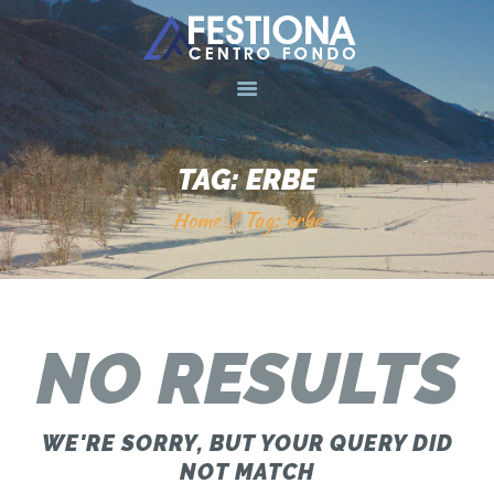
HOME
CENTRO FONDO
TAG: ERBE
SCUOLA SCI
Home
Tag: erbe
MERAN
NEWSLETTER
A L’UBAC
GALLERY
NO RESULTS
NEWS
BEACH
WE'RE SORRY, BUT YOUR QUERY DID
CONTATTI
NOT MATCH