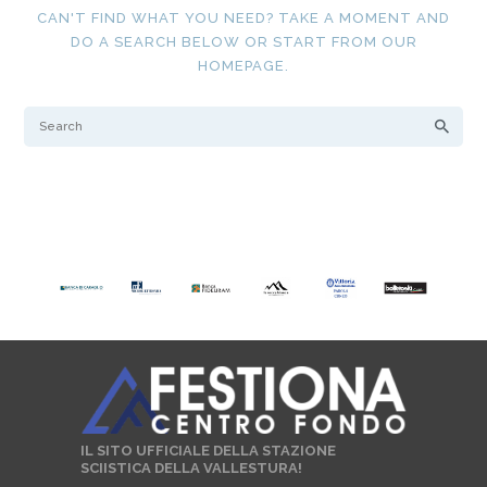
CAN'T FIND WHAT YOU NEED? TAKE A MOMENT AND
DO A SEARCH BELOW OR START FROM
OUR
HOMEPAGE
.
IL SITO UFFICIALE DELLA STAZIONE
SCIISTICA DELLA VALLESTURA!